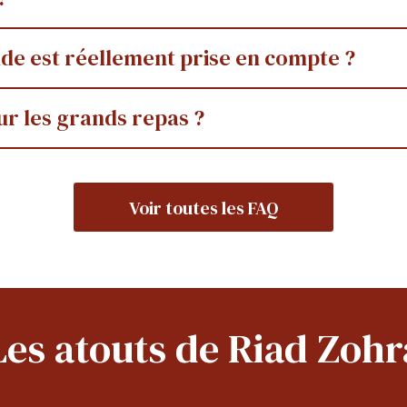
e est réellement prise en compte ?
ur les grands repas ?
Voir toutes les FAQ
Les atouts de Riad Zohr