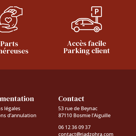
Accès facile
Parts
Parking client
néreuses
mentation
Contact
s légales
53 rue de Beynac
ons d’annulation
87110 Bosmie l’Aiguille
06 12 36 09 37
contact@riadzohra.com