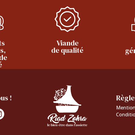
ts
Viande
s,
de qualité
gé
 de
é
us !
Règle
Mention
Conditi